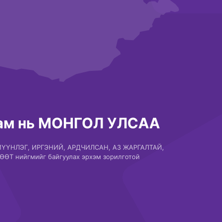
ам нь МОНГОЛ УЛСАА
МҮҮНЛЭГ, ИРГЭНИЙ, АРДЧИЛСАН, АЗ ЖАРГАЛТАЙ,
ӨӨТ нийгмийг байгуулах эрхэм зорилготой