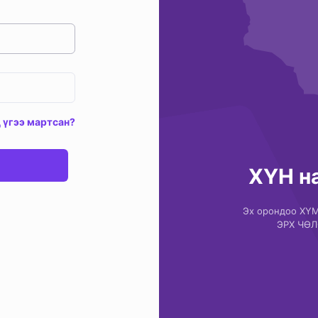
 үгээ мартсан?
ХҮН н
Эх орондоо ХҮ
ЭРХ ЧӨЛ