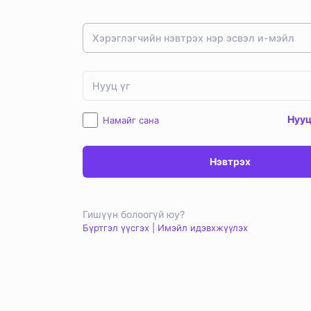
Нууц
Намайг сана
Нэвтрэх
Гишүүн болоогүй юу?
Бүртгэл үүсгэх
|
Имэйл идэвхжүүлэх