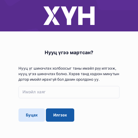
Нууц үгээ мартсан?
Нууц үг шинэчлэх холбоосыг таны имэйл рүү илгээж,
нууц үгээ шинэчлэх болно. Хэрэв танд хэдхэн минутын
дотор имэйл ирэхгүй бол дахин оролдоно уу.
Буцах
Илгээх